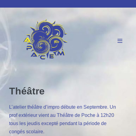
Sauter
Colonne 1
au
contenu
basculer
le
menu
Théâtre
L’atelier théâtre d’impro débute en Septembre. Un
prof extérieur vient au Théâtre de Poche à 12h20
tous les jeudis excepté pendant la période de
congés scolaire.