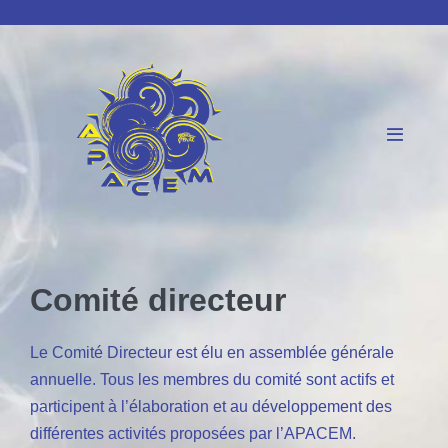
Sauter
Colonne 1
au
contenu
basculer
le
menu
Comité directeur
Le Comité Directeur est élu en assemblée générale
annuelle. Tous les membres du comité sont actifs et
participent à l’élaboration et au développement des
différentes activités proposées par l’APACEM.