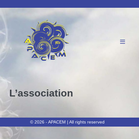
Sauter
Colonne 1
au
contenu
basculer
le
menu
L’association
© 2026 - APACEM | All rights reserved