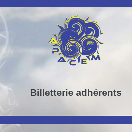
Sauter
au
contenu
Billetterie adhérents