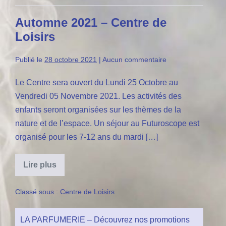
promotions
de
Automne 2021 – Centre de
Noël
🎄
Loisirs
🎄
🎄
🎄
Publié le
28 octobre 2021
|
Aucun
commentaire
Le Centre sera ouvert du Lundi 25 Octobre au
Vendredi 05 Novembre 2021. Les activités des
enfants seront organisées sur les thèmes de la
nature et de l’espace. Un séjour au Futuroscope est
organisé pour les 7-12 ans du mardi […]
Lire plus
Automne
2021
–
Classé sous :
Centre de Loisirs
Centre
de
Loisirs
LA PARFUMERIE – Découvrez nos promotions