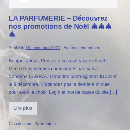
LA PARFUMERIE – Découvrez
nos promotions de Noël 🎄🎄🎄
🎄
Publié le
15 novembre 2021
|
Aucun
commentaire
Bonjour à tous, Pensez à vos cadeaux de Noël !!
Merci d’envoyer vos commandes par mail à
Sandrine BARRAU (sandrine.barrau@enac.fr) avant
le 9 décembre. N’attendez pas la dernière minute
pour avoir le choix. Login et mot de passe du site […]
Lire plus
LA
PARFUMERIE
–
Classé sous :
Partenaires
Découvrez
nos